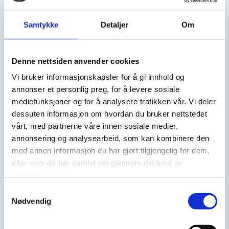
Vannbasert maling passer godt for parkeringsområder med
Samtykke
Detaljer
Om
moderat trafikk og varer i omtrent 3 år. Epoxymaling er
ideell for områder med høy trafikkbelastning og har en
levetid på 5–8 år.
Denne nettsiden anvender cookies
Vi bruker informasjonskapsler for å gi innhold og
annonser et personlig preg, for å levere sosiale
mediefunksjoner og for å analysere trafikken vår. Vi deler
Termoplast for parkeringsanlegg
dessuten informasjon om hvordan du bruker nettstedet
vårt, med partnerne våre innen sosiale medier,
For striper og symboler som trenger ekstra
annonsering og analysearbeid, som kan kombinere den
slitestyrke, bruker vi termoplast. Dette materialet
med annen informasjon du har gjort tilgjengelig for dem,
påføres i en tykkelse på 3 mm og varer i 5–8 år.
eller som de har samlet inn gjennom din bruk av
Oppmerkingen utføres med ThermoLazer Promelt
tjenestene deres.
eller manuelt med håndskope.
Samtykkevalg
Nødvendig
Prefabrikkerte symboler, tall og tekst smeltes fast på
underlaget for et resultat som tåler daglig bruk over
tid.