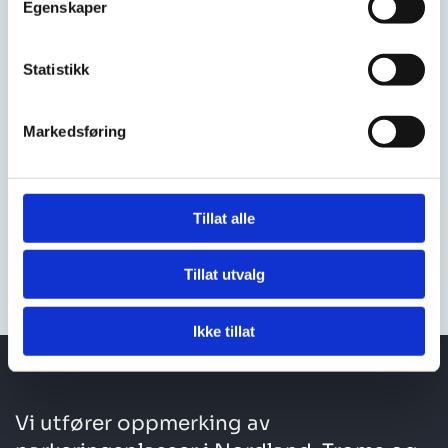
Egenskaper
Statistikk
Tilpasset nordnorske forhold
Våre løsninger er utviklet for å tåle de krevende
Markedsføring
forholdene i Nord-Norge, inkludert
temperatursvingninger, snørydding og høy slitasje.
Dette sikrer at oppmerkingen holder seg i god stand
Tillat alle
selv under tøffe forhold.
Tillat utvalg
Ikke tillat
Vi utfører oppmerking av