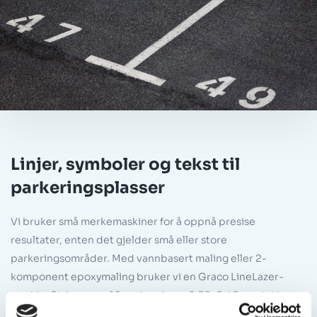
Linjer, symboler og tekst til
parkeringsplasser
Vi bruker små merkemaskiner for å oppnå presise
resultater, enten det gjelder små eller store
parkeringsområder. Med vannbasert maling eller 2-
komponent epoxymaling bruker vi en Graco LineLazer-
maskin. Stripene er 10 cm brede og 0,35–0,40 mm tykke,
avhengig av materialet.