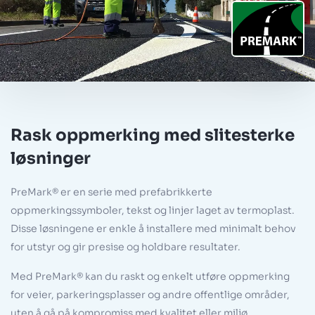
Rask oppmerking med slitesterke
løsninger
PreMark® er en serie med prefabrikkerte
oppmerkingssymboler, tekst og linjer laget av termoplast.
Disse løsningene er enkle å installere med minimalt behov
for utstyr og gir presise og holdbare resultater.
Med PreMark® kan du raskt og enkelt utføre oppmerking
for veier, parkeringsplasser og andre offentlige områder,
uten å gå på kompromiss med kvalitet eller miljø.