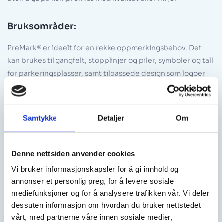
Bruksområder:
PreMark® er ideelt for en rekke oppmerkingsbehov. Det
kan brukes til gangfelt, stopplinjer og piler, symboler og tall
for parkeringsplasser, samt tilpassede design som logoer
og spesialtekst.
Samtykke
Detaljer
Om
Hva gjør PreMark® unikt?
Denne nettsiden anvender cookies
PreMark® kombinerer brukervennlighet med
Vi bruker informasjonskapsler for å gi innhold og
holdbarhet. Symbolene er laget for å tåle tung trafikk
annonser et personlig preg, for å levere sosiale
og værpåvirkning, samtidig som de ikke avgir
mediefunksjoner og for å analysere trafikken vår. Vi deler
miljøskadelige stoffer ved montering, bruk eller
dessuten informasjon om hvordan du bruker nettstedet
fjerning.
vårt, med partnerne våre innen sosiale medier,