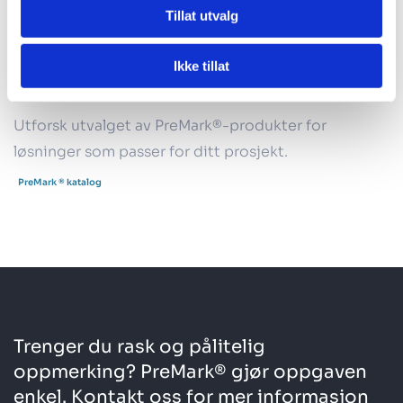
Tillat utvalg
Ikke tillat
PreMark®-katalog
Utforsk utvalget av PreMark®-produkter for
løsninger som passer for ditt prosjekt.
PreMark ® katalog
Trenger du rask og pålitelig
oppmerking? PreMark® gjør oppgaven
enkel. Kontakt oss for mer informasjon